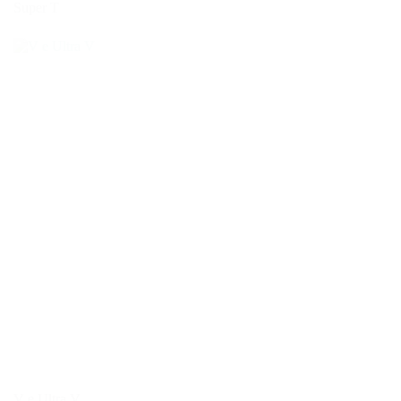
Super T
V e Ultra V