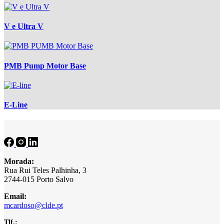
V e Ultra V
PMB Pump Motor Base
E-Line
Morada:
Rua Rui Teles Palhinha, 3
2744-015 Porto Salvo
Email:
mcardoso@clde.pt
Tlf.: